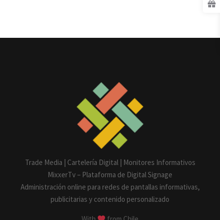
Trade Media | Cartelería Digital | Monitores Informativos
MixxerTv – Plataforma de Digital Signage
Administración online para redes de pantallas informativas,
publicitarias y contenido personalizado
With
from Chile