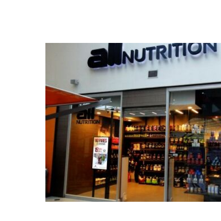
all_nutrition_multiplataforma_profecionales_retail_comerc
500x300