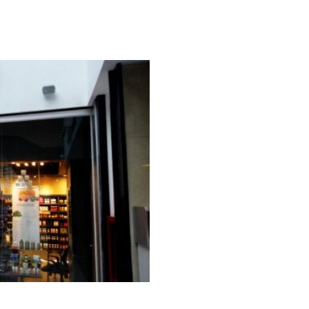
io_digital_signage_carteleria_chile_santiago_trademedia-