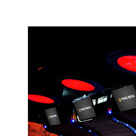
club_eve_monitores_profecionales_retail_comercio_digita