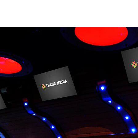
l_signage_carteleria_chile_santiago_trademedia